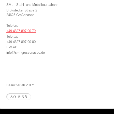
SML - Stahl- und Metallbau Lahann
Brokstedter Straße 2
24623
Großenaspe
Telefon:
+49 4327 897 90 79
Telefax:
+49 4327 897 90 80
E-Mail:
info@sml-grossenaspe.de
Besucher ab 2017: